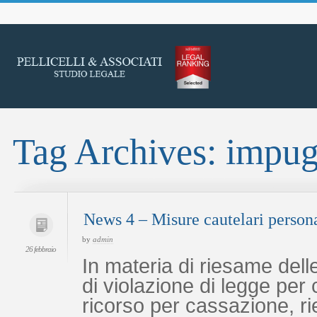
Skip
to
content
Tag Archives:
impug
News 4 – Misure cautelari person
by
admin
26 febbraio
In materia di riesame delle
di violazione di legge per
ricorso per cassazione, r