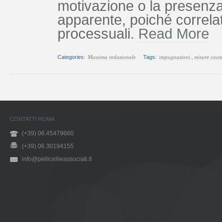
motivazione o la presenz
apparente, poiché correla
processuali.
Read More
Categories:
Massima redazionale
Tags:
impugnazioni
,
misure caute
CONTATTI ROMA
(+39) 06.45479660
(+39) 06.30194155
info@pellicellieassociati.it
premium bootstrap themes